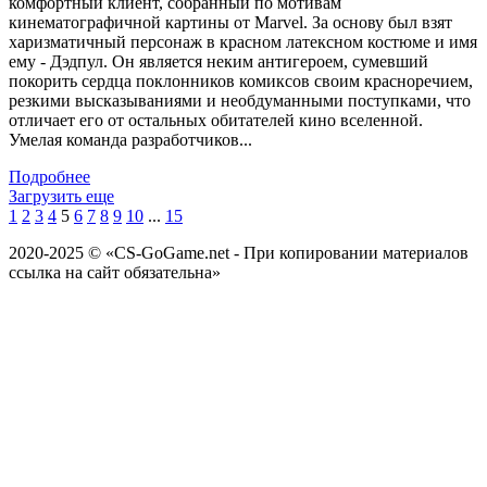
комфортный клиент, собранный по мотивам
кинематографичной картины от Marvel. За основу был взят
харизматичный персонаж в красном латексном костюме и имя
ему - Дэдпул. Он является неким антигероем, сумевший
покорить сердца поклонников комиксов своим красноречием,
резкими высказываниями и необдуманными поступками, что
отличает его от остальных обитателей кино вселенной.
Умелая команда разработчиков...
Подробнее
Загрузить еще
1
2
3
4
5
6
7
8
9
10
...
15
2020-2025 © «CS-GoGame.net - При копировании материалов
ссылка на сайт обязательна»