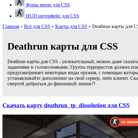
Фоны меню для CSS
HUD интерфейс для CSS
Главная
»
Всё для CSS
»
Карты для CSS
» Deathrun карты для C
Deathrun карты для CSS
Deathrun карты для CSS - увлекательный, можно даже сказа
заданиями и головоломками. Группа террористов должна по
предусматривает некоторые виды оружия, с помощью которых 
устанавливайте дополнение на свой сервер, либо клиент. Ск
смертей добраться до финишной линии?!
Скачать карту deathrun_tp_dissolution для CSS