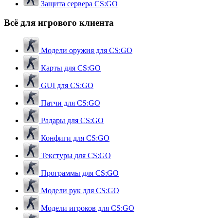
Защита сервера CS:GO
Всё для игрового клиента
Модели оружия для CS:GO
Карты для CS:GO
GUI для CS:GO
Патчи для CS:GO
Радары для CS:GO
Конфиги для CS:GO
Текстуры для CS:GO
Программы для CS:GO
Модели рук для CS:GO
Модели игроков для CS:GO