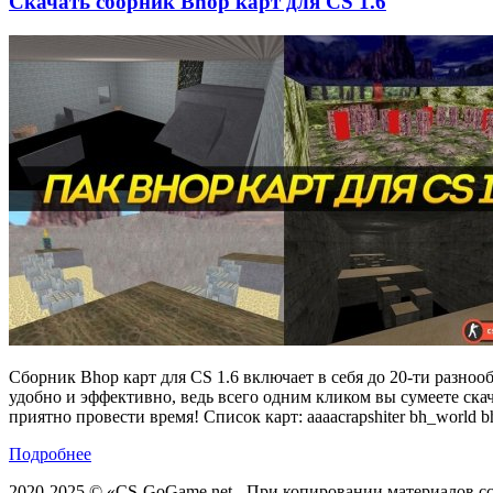
Скачать сборник Bhop карт для CS 1.6
Сборник Bhop карт для CS 1.6 включает в себя до 20-ти разн
удобно и эффективно, ведь всего одним кликом вы сумеете ска
приятно провести время! Список карт: aaaacrapshiter bh_world b
Подробнее
2020-2025 © «CS-GoGame.net - При копировании материалов сс