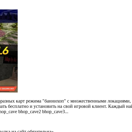
ообразных карт режима "баннихоп" с множественными локациями
чать бесплатно и установить на свой игровой клиент. Каждый на
hop_cave bhop_cave2 bhop_cave3...
ылка на сайт обязательна»