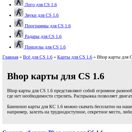
Лого для CS 1.6
Звуки для CS 1.6
Программы для CS 1.6
Радары для CS 1.6
Прицелы для CS 1.6
Главная
»
Всё для CS 1.6
»
Карты для CS 1.6
» Bhop карты для C
Bhop карты для CS 1.6
Bhop карты для CS 1.6 представляют собой огромное разноо
где нет необходимости стрелять. Распрыжка позволяет двигат
Баннихоп карты для КС 1.6 можно скачать бесплатно на наше
например, залезть на труднодоступное, секретное место, либ